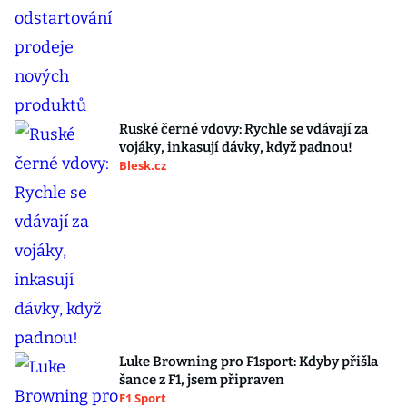
Ruské černé vdovy: Rychle se vdávají za
vojáky, inkasují dávky, když padnou!
Blesk.cz
Luke Browning pro F1sport: Kdyby přišla
šance z F1, jsem připraven
F1 Sport