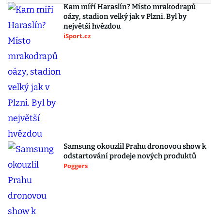
Kam míří Haraslín? Místo mrakodrapů
oázy, stadion velký jak v Plzni. Byl by
největší hvězdou
iSport.cz
Samsung okouzlil Prahu dronovou show k
odstartování prodeje nových produktů
Poggers