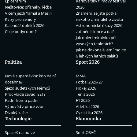
Epicentrum
Karlovarský filmový festival
Neštovice: příznaky, léčba
2026
V čem jezdí Yamal a Mesii?
Znamení, že jste potkali
Kvízy pro seniory
někoho z minulého života
Kalendář úplňků 2026
Astronomické úkazy 2026:
Co je bodycount?
zatmění slunce a další
Jak obléci miminko při
vysokých teplotách?
Jak na dokonalé letní mojito
6 lehkých letních salátů
Politika
Sport 2026
Nová superdávka: kdo na ní
MMA
dosáhne?
Fotbal 2026/27
Sjezd sudetských Němců
Hokej 2026
Proč vláda zavádí EET?
Tenis 2026
Padni komu padni
F1 2026
Výpověď z práce vzor
Atletika 2026
Divoký kačer
Cyklistika 2026
Technologie
Ekonomika
SpaceX na burze
Smrt OSVČ