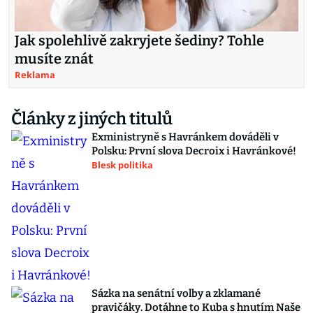
Jak spolehlivě zakryjete šediny? Tohle
musíte znát
Reklama
Články z jiných titulů
Exministryně s Havránkem dováděli v
Polsku: První slova Decroix i Havránkové!
Blesk politika
Sázka na senátní volby a zklamané
pravičáky. Dotáhne to Kuba s hnutím Naše