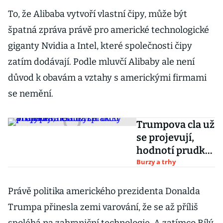
To, že Alibaba vytvoří vlastní čipy, může být
špatná zpráva právě pro americké technologické
giganty Nvidia a Intel, které společnosti čipy
zatím dodávají. Podle mluvčí Alibaby ale není
důvod k obavám a vztahy s americkými firmami
se nemění.
Trumpova cla už
se projevují,
hodnotí prudký
propad
Burzy a trhy
amerických
akcií analytik
Právě politika amerického prezidenta Donalda
Trumpa přinesla zemi varování, že se až příliš