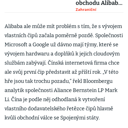
obchodu Alibaba
se stal
Zahraniční
nejbohatším
Číňanem
Alibaba ale může mít problém s tím, že s vývojem
vlastních čipů začala poměrně pozdě. Společnosti
Microsoft a Google už dávno mají týmy, které se
vývojem hardwaru a doplňků k jejich cloudovým
službám zabývají. Čínská internetová firma chce
ale svůj první čip představit až příští rok. „V této
hře jsou tak trochu pozadu,“ řekl Bloombergu
analytik společnosti Aliance Bernstein LP Mark
Li. Čína je podle něj odhodlaná k vytvoření
vlastního dodavatelského řetězce čipů hlavně
kvůli obchodní válce se Spojenými státy.