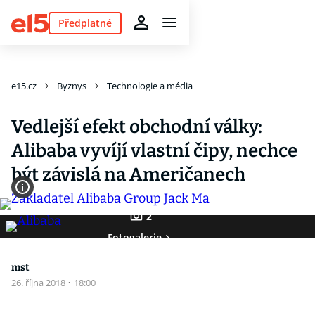
Předplatné
e15.cz
Byznys
Technologie a média
Vedlejší efekt obchodní války:
Alibaba vyvíjí vlastní čipy, nechce
být závislá na Američanech
2
Fotogalerie
mst
26. října 2018
·
18:00