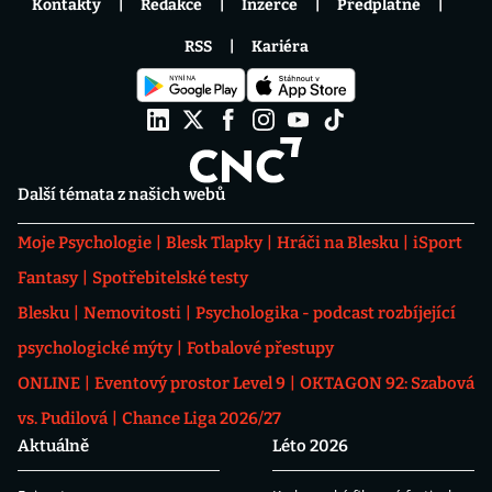
Kontakty
Redakce
Inzerce
Předplatné
RSS
Kariéra
Další témata z našich webů
Moje Psychologie
Blesk Tlapky
Hráči na Blesku
iSport
Fantasy
Spotřebitelské testy
Blesku
Nemovitosti
Psychologika - podcast rozbíjející
psychologické mýty
Fotbalové přestupy
ONLINE
Eventový prostor Level 9
OKTAGON 92: Szabová
vs. Pudilová
Chance Liga 2026/27
Aktuálně
Léto 2026