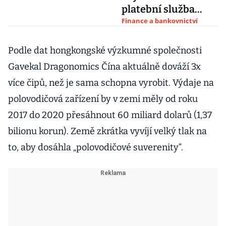
platební služba
Alipay
Finance a bankovnictví
Podle dat hongkongské výzkumné společnosti
Gavekal Dragonomics Čína aktuálně dováží 3x
více čipů, než je sama schopna vyrobit. Výdaje na
polovodičová zařízení by v zemi měly od roku
2017 do 2020 přesáhnout 60 miliard dolarů (1,37
bilionu korun). Země zkrátka vyvíjí velký tlak na
to, aby dosáhla „polovodičové suverenity“.