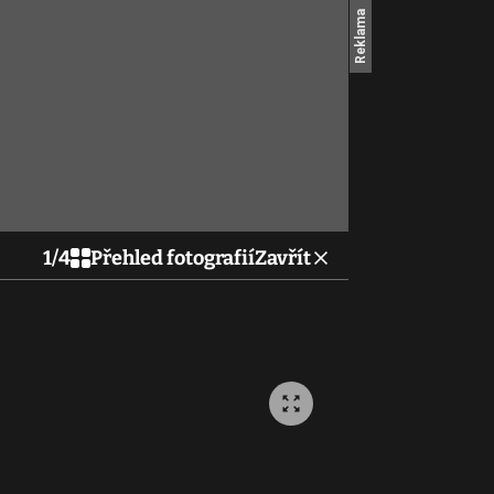
1
/
4
Přehled fotografií
Zavřít