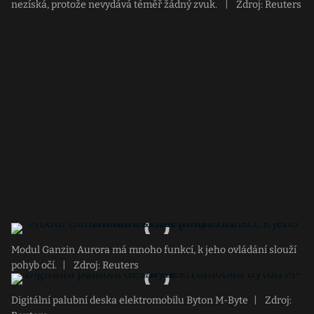
nezíská, protože nevydává téměř žádný zvuk.
|
Zdroj: Reuters
Modul Ganzin Aurora má mnoho funkcí, k jeho ovládání slouží
pohyb očí.
|
Zdroj: Reuters
Digitální palubní deska elektromobilu Byton M-Byte
|
Zdroj: