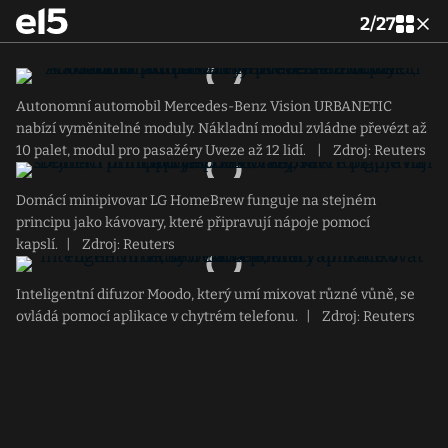
2
/
27
Autonomní automobil Mercedes-Benz Vision URBANETIC
nabízí vyměnitelné moduly. Nákladní modul zvládne převézt až
10 palet, modul pro pasažéry Uveze až 12 lidí.
|
Zdroj: Reuters
Domácí minipivovar LG HomeBrew funguje na stejném
principu jako kávovary, které připravují nápoje pomocí
kapslí.
|
Zdroj: Reuters
Inteligentní difuzor Moodo, který umí mixovat různé vůně, se
ovládá pomocí aplikace v chytrém telefonu.
|
Zdroj: Reuters