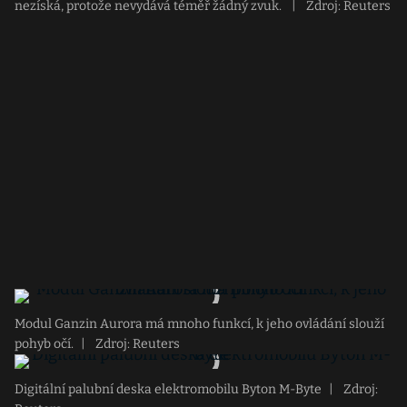
nezíská, protože nevydává téměř žádný zvuk.
|
Zdroj: Reuters
Modul Ganzin Aurora má mnoho funkcí, k jeho ovládání slouží
pohyb očí.
|
Zdroj: Reuters
Digitální palubní deska elektromobilu Byton M-Byte
|
Zdroj: