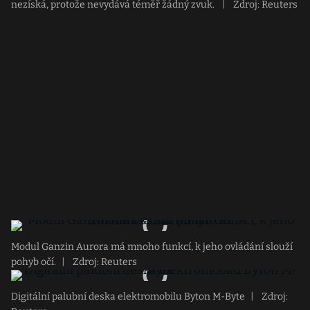
nezíská, protože nevydává téměř žádný zvuk.
|
Zdroj: Reuters
Modul Ganzin Aurora má mnoho funkcí, k jeho ovládání slouží
pohyb očí.
|
Zdroj: Reuters
Digitální palubní deska elektromobilu Byton M-Byte
|
Zdroj: