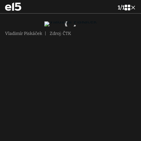
1
/
1
Vladimír Piskáček
|
Zdroj: ČTK