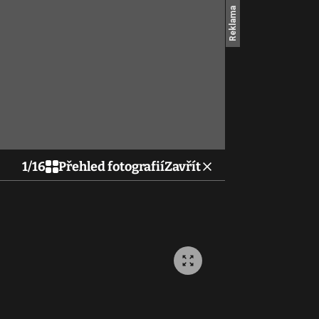
1
/
16
Přehled fotografií
Zavřít