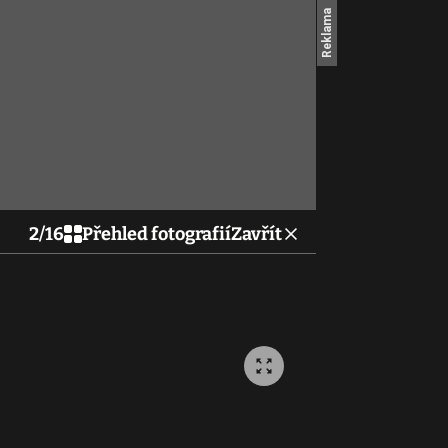
2
/
16
Přehled fotografií
Zavřít