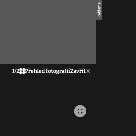
1
/
2
Přehled fotografií
Zavřít