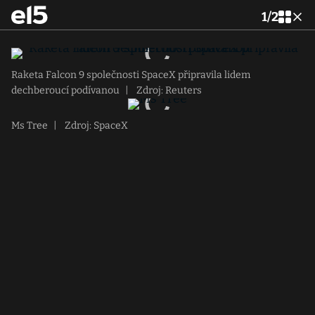
1
/
2
Raketa Falcon 9 společnosti SpaceX připravila lidem
dechberoucí podívanou
|
Zdroj: Reuters
Ms Tree
|
Zdroj: SpaceX