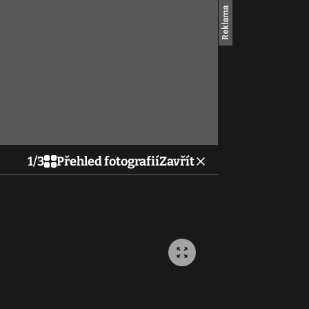
1
/
3
Přehled fotografií
Zavřít