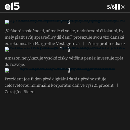
5
/
6
„Veškeré společnosti, ať malé či velké, nadnárodní či lokální, by
měly platit svůj spravedlivý díl daní,“ prosazuje svou vizi dánská
eurokomisařka Margrethe Vestagerová.
|
Zdroj: profimedia.cz
Amazon nevykazuje vysoké zisky, většinu peněz investuje zpět
do rozvoje.
Prezident Joe Biden před digitální daní upřednostňuje
celosvětovou minimální korporátní daň ve výši 21 procent.
|
Zdroj: Joe Biden