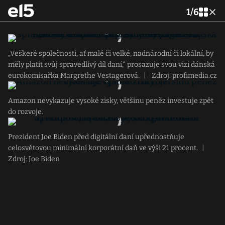
1
/
6
„Veškeré společnosti, ať malé či velké, nadnárodní či lokální, by
měly platit svůj spravedlivý díl daní,“ prosazuje svou vizi dánská
eurokomisařka Margrethe Vestagerová.
|
Zdroj: profimedia.cz
Amazon nevykazuje vysoké zisky, většinu peněz investuje zpět
do rozvoje.
Prezident Joe Biden před digitální daní upřednostňuje
celosvětovou minimální korporátní daň ve výši 21 procent.
|
Zdroj: Joe Biden