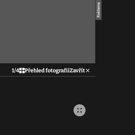
1
/
4
Přehled fotografií
Zavřít