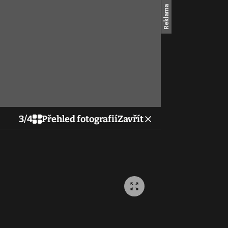
3
/
4
Přehled fotografií
Zavřít