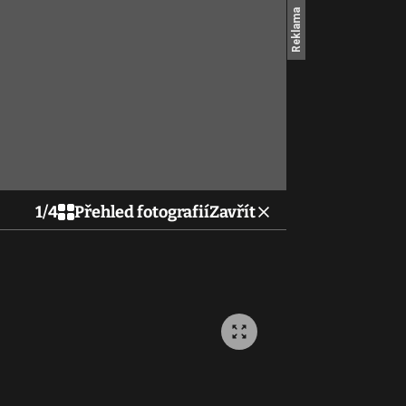
1
/
4
Přehled fotografií
Zavřít