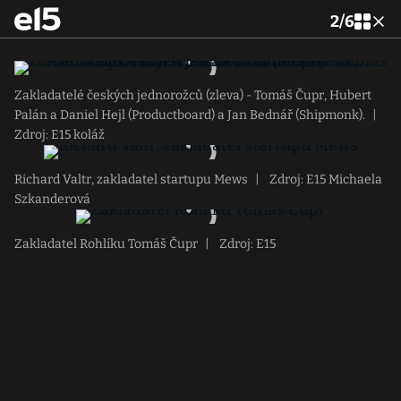
2
/
6
Zakladatelé českých jednorožců (zleva) - Tomáš Čupr, Hubert
Palán a Daniel Hejl (Productboard) a Jan Bednář (Shipmonk).
|
Zdroj: E15 koláž
Richard Valtr, zakladatel startupu Mews
|
Zdroj: E15 Michaela
Szkanderová
Zakladatel Rohlíku Tomáš Čupr
|
Zdroj: E15