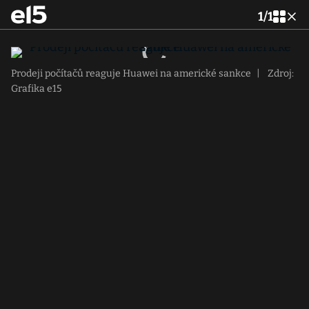
1
/
1
Prodeji počítačů reaguje Huawei na americké sankce
|
Zdroj:
Grafika e15