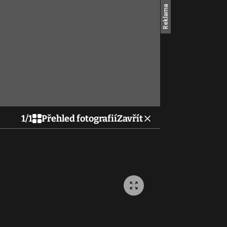
1
/
1
Přehled fotografií
Zavřít