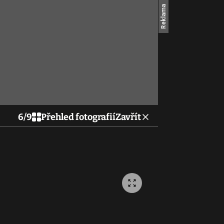
6
/
9
Přehled fotografií
Zavřít