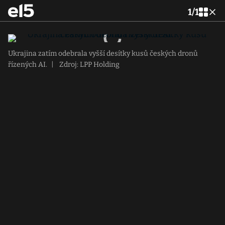
1
/
1
Ukrajina zatím odebrala vyšší desítky kusů českých dronů
řízených AI.
|
Zdroj: LPP Holding