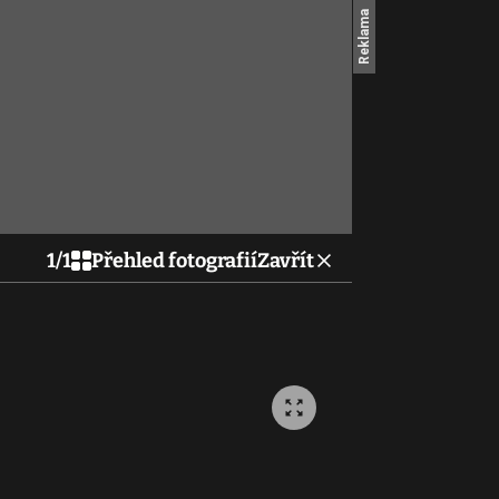
1
/
1
Přehled fotografií
Zavřít