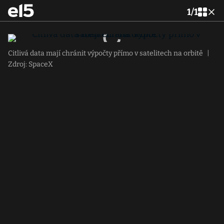
1
/
1
Citlivá data mají chránit výpočty přímo v satelitech na orbitě
|
Zdroj: SpaceX