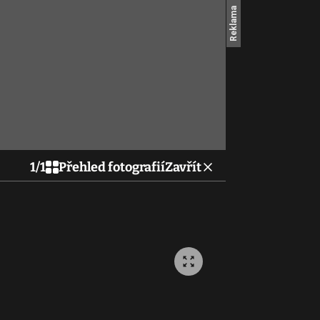
1
/
1
Přehled fotografií
Zavřít