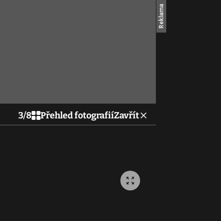
3
/
8
Přehled fotografií
Zavřít