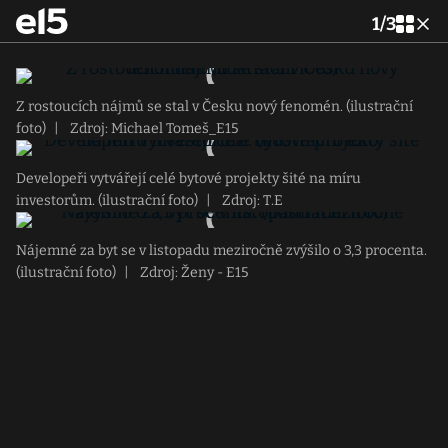
1
/
3
Z rostoucích nájmů se stal v Česku nový fenomén. (ilustrační
foto)
|
Zdroj: Michael Tomeš_E15
Developeři vytvářejí celé bytové projekty šité na míru
investorům. (ilustrační foto)
|
Zdroj: T.E
Nájemné za byt se v listopadu meziročně zvýšilo o 3,3 procenta.
(ilustrační foto)
|
Zdroj: Ženy - E15