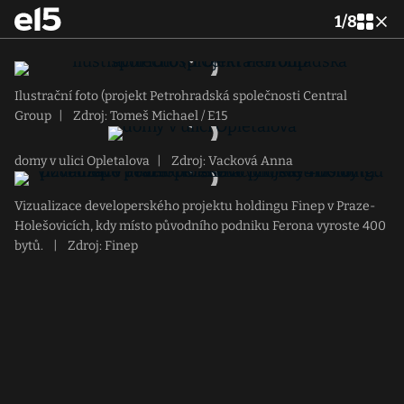
1
/
8
Ilustrační foto (projekt Petrohradská společnosti Central
Group
|
Zdroj: Tomeš Michael / E15
domy v ulici Opletalova
|
Zdroj: Vacková Anna
Vizualizace developerského projektu holdingu Finep v Praze-
Holešovicích, kdy místo původního podniku Ferona vyroste 400
bytů.
|
Zdroj: Finep