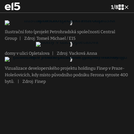
1
/
8
Ilustrační foto (projekt Petrohradská společnosti Central
Group
|
Zdroj: Tomeš Michael / E15
domy v ulici Opletalova
|
Zdroj: Vacková Anna
Vizualizace developerského projektu holdingu Finep v Praze-
Holešovicích, kdy místo původního podniku Ferona vyroste 400
bytů.
|
Zdroj: Finep