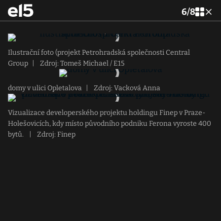
6
/
8
Ilustrační foto (projekt Petrohradská společnosti Central
Group
|
Zdroj: Tomeš Michael / E15
domy v ulici Opletalova
|
Zdroj: Vacková Anna
Vizualizace developerského projektu holdingu Finep v Praze-
Holešovicích, kdy místo původního podniku Ferona vyroste 400
bytů.
|
Zdroj: Finep