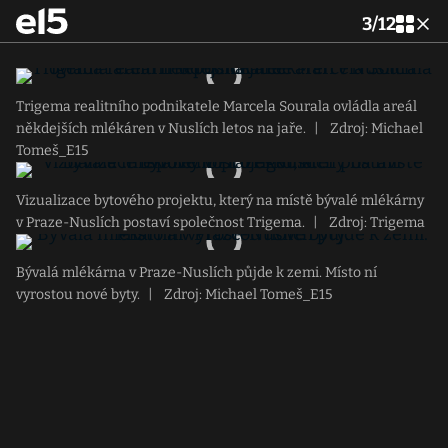
3
/
12
Trigema realitního podnikatele Marcela Sourala ovládla areál
někdejších mlékáren v Nuslích letos na jaře.
|
Zdroj: Michael
Tomeš_E15
Vizualizace bytového projektu, který na místě bývalé mlékárny
v Praze-Nuslích postaví společnost Trigema.
|
Zdroj: Trigema
Bývalá mlékárna v Praze-Nuslích půjde k zemi. Místo ní
vyrostou nové byty.
|
Zdroj: Michael Tomeš_E15