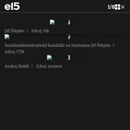
1
/
8
Jiří Štěpán
|
Zdroj: čtk
Sociálnědemokratický kandidát na hejtmana Jiří Štěpán
|
Zdroj: ČTK
Andrej Babiš
|
Zdroj: reuters