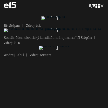
6
/
8
Jiří Štěpán
|
Zdroj: čtk
Sociálnědemokratický kandidát na hejtmana Jiří Štěpán
|
Zdroj: ČTK
Andrej Babiš
|
Zdroj: reuters