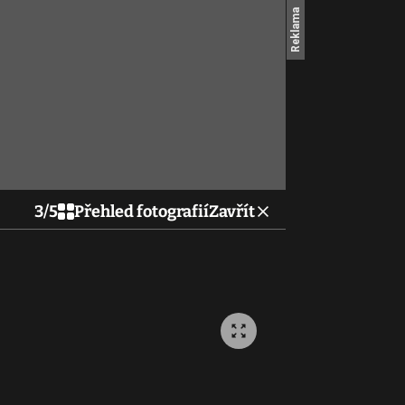
3
/
5
Přehled fotografií
Zavřít