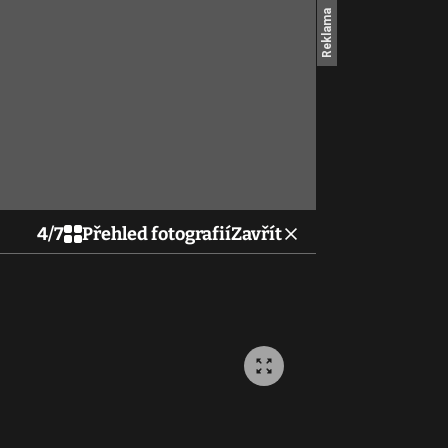
4
/
7
Přehled fotografií
Zavřít