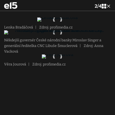
2
/
4
Lenka Bradáčová
|
Zdroj: profimedia.cz
Někdejší guvernér České národní banky Miroslav Singer a
generální ředitelka CNC Libuše Šmuclerová
|
Zdroj: Anna
Vacková
Věra Jourová
|
Zdroj: profimedia.cz