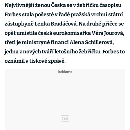
Nejvlivnější ženou Česka se v žebříčku časopisu
Forbes stala pošesté v řadě pražská vrchní státní
zástupkyně Lenka Bradáčová. Na druhé příčce se
opět umístila česká eurokomisařka Věra Jourová,
třetí je ministryně financí Alena Schillerová,
jedna z nových tváří letošního žebříčku. Forbes to
oznámil v tiskové zprávě.