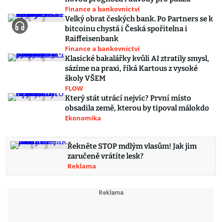
Finance a bankovnictví
Velký obrat českých bank. Po Partners se k
bitcoinu chystá i Česká spořitelna i
Raiffeisenbank
Finance a bankovnictví
Klasické bakalářky kvůli AI ztratily smysl,
sázíme na praxi, říká Kartous z vysoké
školy VŠEM
FLOW
Který stát utrácí nejvíc? První místo
obsadila země, kterou by tipoval málokdo
Ekonomika
Řekněte STOP mdlým vlasům! Jak jim
zaručeně vrátíte lesk?
Reklama