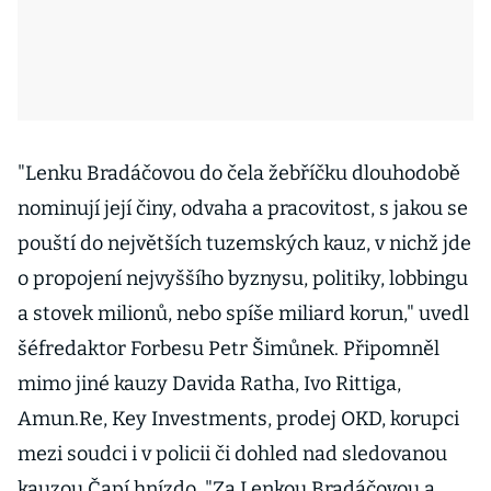
"Lenku Bradáčovou do čela žebříčku dlouhodobě
nominují její činy, odvaha a pracovitost, s jakou se
pouští do největších tuzemských kauz, v nichž jde
o propojení nejvyššího byznysu, politiky, lobbingu
a stovek milionů, nebo spíše miliard korun," uvedl
šéfredaktor Forbesu Petr Šimůnek. Připomněl
mimo jiné kauzy Davida Ratha, Ivo Rittiga,
Amun.Re, Key Investments, prodej OKD, korupci
mezi soudci i v policii či dohled nad sledovanou
kauzou Čapí hnízdo. "Za Lenkou Bradáčovou a