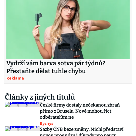
Vydrží vám barva sotva pár týdnů?
Přestaňte dělat tuhle chybu
Reklama
Články z jiných titulů
České firmy dostaly nečekanou zbraň
přímo z Bruselu. Nově mohou říct
odběratelům ne
Byznys
Sazby ČNB beze změny. Michl představí
novou prognózu i důvody pro pauzu