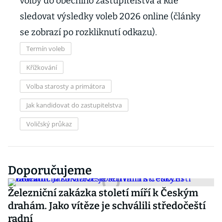
volby do obecního zastupitelstva a kde
sledovat výsledky voleb 2026 online (články
se zobrazí po rozkliknutí odkazu).
Termín voleb
Křížkování
Volba starosty a primátora
Jak kandidovat do zastupitelstva
Voličský průkaz
Doporučujeme
Železniční zakázka století míří k Českým
drahám. Jako vítěze je schválili středočeští
radní