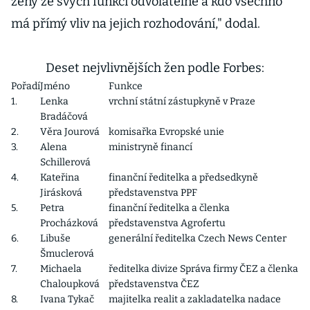
ženy ze svých funkcí odvolatelné a kdo všechno
má přímý vliv na jejich rozhodování," dodal.
Deset nejvlivnějších žen podle Forbes:
Pořadí
Jméno
Funkce
1.
Lenka
vrchní státní zástupkyně v Praze
Bradáčová
2.
Věra Jourová
komisařka Evropské unie
3.
Alena
ministryně financí
Schillerová
4.
Kateřina
finanční ředitelka a předsedkyně
Jirásková
představenstva PPF
5.
Petra
finanční ředitelka a členka
Procházková
představenstva Agrofertu
6.
Libuše
generální ředitelka Czech News Center
Šmuclerová
7.
Michaela
ředitelka divize Správa firmy ČEZ a členka
Chaloupková
představenstva ČEZ
8.
Ivana Tykač
majitelka realit a zakladatelka nadace