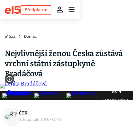
Předplatné
e15.cz
Domácí
Nejvlivnější ženou Česka zůstává
vrchní státní zástupkyně
Bradáčová
4
Fotogalerie
ČTK
1. listopadu 2018
·
09:00