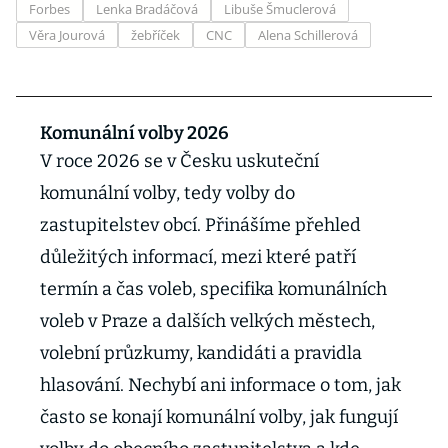
Forbes
Lenka Bradáčová
Libuše Šmuclerová
Věra Jourová
žebříček
CNC
Alena Schillerová
Komunální volby 2026
V roce 2026 se v Česku uskuteční
komunální volby, tedy volby do
zastupitelstev obcí. Přinášíme přehled
důležitých informací, mezi které patří
termín a čas voleb, specifika komunálních
voleb v Praze a dalších velkých městech,
volební průzkumy, kandidáti a pravidla
hlasování. Nechybí ani informace o tom, jak
často se konají komunální volby, jak fungují