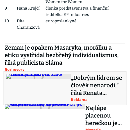
Women for Women
9.
Hana Krejčí
členka představenstva a finanční
ředitelka EP Industries
10.
Dita
europoslankyně
Charanzová
Zeman je opakem Masaryka, morálku a
etiku vystřídal bezbřehý individualismus,
říká publicista Sláma
Rozhovory
„Dobrým lídrem se
člověk nenarodí,”
říká Renata
Mrázová
Reklama
Nejlépe
placenou
herečkou je
Magazín