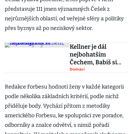
představuje 111 jmen významných Češek z
nejrůznějších oblastí, od veřejné sféry a politiky
přes byznys až po neziskový sektor.
Kellner je dál
nejbohatším
Čechem, Babiš si
pohoršil
Domácí
Redakce Forbesu hodnotí ženy v každé kategorii
podle několika základních kritérií, podle nichž
přiděluje body. Vychází přitom z metodiky
amerického Forbesu, ke spolupráci zve poradce,
odborníky a znalce odvětví, s nimiž pořadí