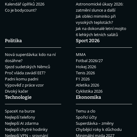
Kalendář úplňků 2026
Astronomické úkazy 2026:
Co je bodycount?
zatmění slunce a další
Jak obléci miminko při
vysokých teplotách?
Jak na dokonalé letní mojito
6 lehkých letních salátů
Politika
Sport 2026
Nová superdávka: kdo na ní
MMA
dosáhne?
Fotbal 2026/27
Sjezd sudetských Němců
Hokej 2026
Proč vláda zavádí EET?
Tenis 2026
Padni komu padni
F1 2026
Výpověď z práce vzor
Atletika 2026
Divoký kačer
Cyklistika 2026
Technologie
Ekonomika
SpaceX na burze
Temu a clo
Nejlepší telefony
Spořicí účty
Nejlepší AI zdarma
Superdávka – změny
Nejlepší chytré hodinky
Chybějící roky k důchodu
Nejlepší VPN – srovnání
Minimální mzda 2027