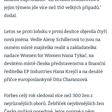
jejím týmem jde více než 150 velkých případů,"
dodal.
Letos se proti loňsku v první desítce objevila čtyři
nová jména. Vedle Aleny Schillerová to jsou na
osmém místě majitelka realit a zakladatelka
nadace Women for Women Ivana Tykač, na
devátém místě členka představenstva a finanční
ředitelka EP Industries Hana Krejčí a na desáté
příčce europoslankyně Dita Charanzová.
Forbes celý rok sledoval více než 300 žen z
nejrůznějších oborů. Žebříček nejvlivnějších žen
Česka vydává posedmé, letos poprvé v něm