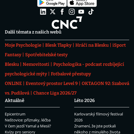
Další témata z našich webů
Moje Psychologie
Blesk Tlapky
Hráči na Blesku
iSport
Fantasy
Spotřebitelské testy
Blesku
Nemovitosti
Psychologika - podcast rozbíjející
psychologické mýty
Fotbalové přestupy
ONLINE
Eventový prostor Level 9
OKTAGON 92: Szabová
vs. Pudilová
Chance Liga 2026/27
Aktuálně
Léto 2026
Epicentrum
Karlovarský filmový festival
Neštovice: příznaky, léčba
2026
V čem jezdí Yamal a Mesii?
Znamení, že jste potkali
Kvízy pro seniory
někoho z minulého života