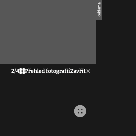
2
/
4
Přehled fotografií
Zavřít