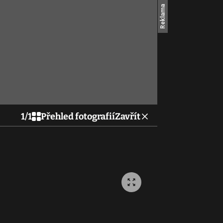
1
/
1
Přehled fotografií
Zavřít