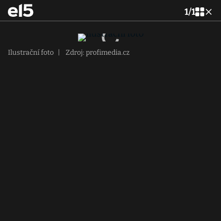
1
/
1
Ilustrační foto
|
Zdroj: profimedia.cz