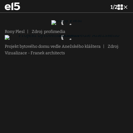
1
/
2
Rony Plesl
|
Zdroj: profimedia
Projekt bytového domu vedle Anežského kláštera
|
Zdroj:
Vizualizace - Franek architects