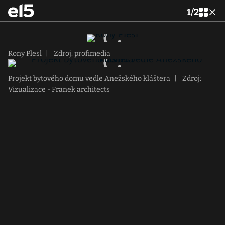
1
/
2
Rony Plesl
|
Zdroj: profimedia
Projekt bytového domu vedle Anežského kláštera
|
Zdroj:
Vizualizace - Franek architects