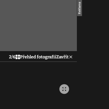
2
/
6
Přehled fotografií
Zavřít