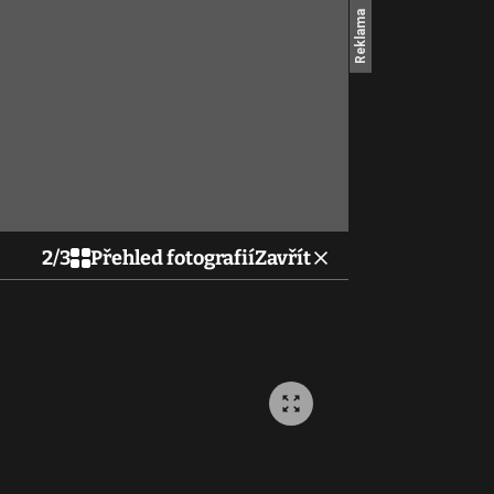
2
/
3
Přehled fotografií
Zavřít