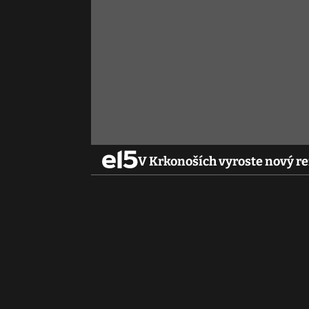
V Krkonoších vyroste nový r