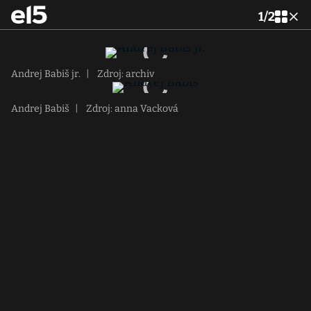
1
/
2
Andrej Babiš jr.
|
Zdroj: archiv
Andrej Babiš
|
Zdroj: anna Vacková