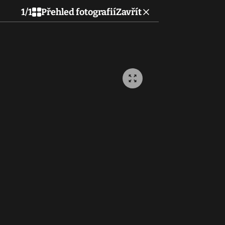
1
/
1
Přehled fotografií
Zavřít