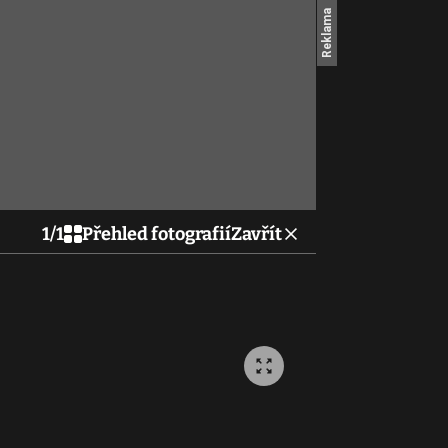
1
/
1
Přehled fotografií
Zavřít