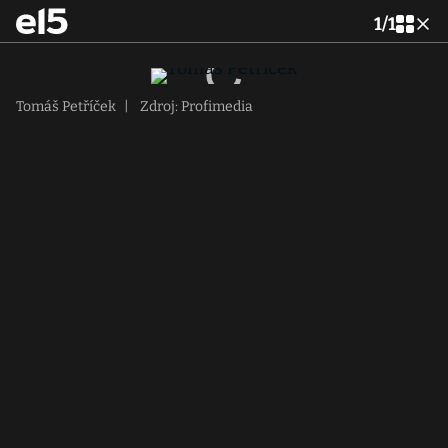
1
/
1
Tomáš Petříček
|
Zdroj: Profimedia