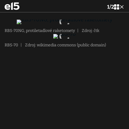
1
/
2
RBS-70NG, protiletadlové raketomety
|
Zdroj: čtk
RBS-70
|
Zdroj: wikimedia commons (public domain)