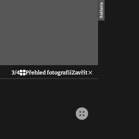
3
/
4
Přehled fotografií
Zavřít