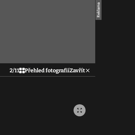
2
/
11
Přehled fotografií
Zavřít